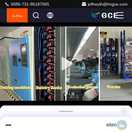
0086-731-86187065
jeffreyth@hngce.com
محادثة
GCE BMS عالية الجهد 3U BMS 125A تخزين
ellen
الطاقة BMS مع 1% FSR دقة أخذ العينات الحالية لـ