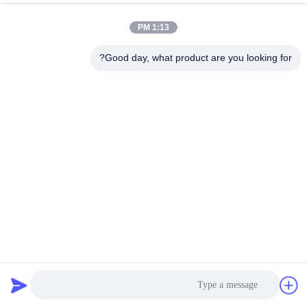
Lfp / nmc / lto باقة البطارية
الدردشة الآن
إرسال استفسار
1:13 PM
#
Good day, what product are you looking for?
Bms الجهد العالي 250A,نظام بطارية شمسية 576 فولت,نظام بطارية
شمسية 125A
#
3U تخزين الطاقة BMS,1% FSR تخزين الطاقة BMS,125A تخزين الطاقة
BMS
125A Solar Battery System
#
نظام إدارة المباني لتخزين الطاقة
2024-05-13
281 الرؤى
وصف المنتج: واحدة من الميزات الرئيسية لهذا نظام BMS عالي الجهد هو إعداد معايير
حماية النظام. هذه الميزة تسمح لك بسهولة تكوين نظام BMS لتتناسب مع احتياجاتك
المحددة،التأكد من أن نظام البطارية الخاص بك م...
عرض المزيد
رسائل الزائر
اترك رسالة
لا توجد تعليقات عامة بعد