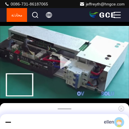
0086-731-86187065
jeffreyth@hngce.com
محادثة
نظام إدارة البطارية مع منفذ اتصال RS485/CAN
ellen
لحزمة بطارية Lifo4 75S 50A 240V لشبكة UPS