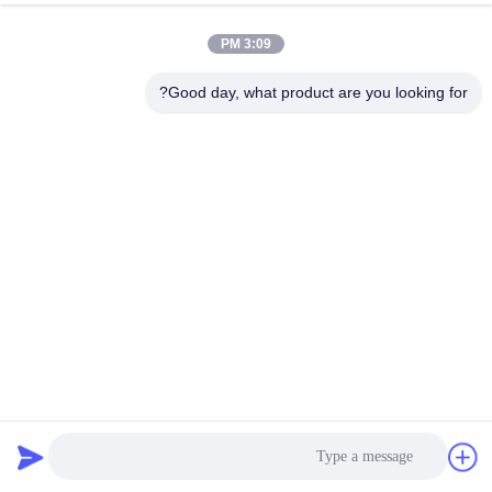
BESS
الدردشة الآن
إرسال استفسار
3:09 PM
#
Good day, what product are you looking for?
نظام إدارة البطارية LTO,نظام إدارة البطارية 125A,نظام Bms للبطارية
RS48S
#
نظام إدارة بطارية 240 فولت,نظام إدارة البطارية RS485/CAN,نظام إدارة
بطارية UPS Grid BESS
RS48S Battery Bms System
#
نظام إدارة البطارية
2024-04-16
820 الرؤى
وصف المنتج: الـنظام إدارة بطارية ليثيوم أيون (BMS)هو نظام ثوري تم تصميمه لتحقيق
أقصى قدر من السلامة والأداء ومدة حياة بطاريات ليثيوم أيون.هذا النظام يضمن أن
البطاريات تعمل ضمن معاييرها المثلى، ويمكن أ...
عرض المزيد
رسائل الزائر
اترك رسالة
لا توجد تعليقات عامة بعد