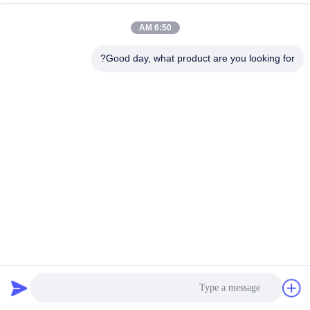
الدردشة الآن
إرسال استفسار
6:50 AM
#
نظام تخزين طاقة بطارية 250A,250A BMS العبد الرئيسي,ليفبو4 Lfp Bms
Good day, what product are you looking for?
#
35نظام تخزين الطاقة.8 كيلوواط ساعة,نظام تخزين طاقة عالية الجهد قابل
للتراكم
Lifepo4 Lfp Bms
#
نظام تخزين طاقة البطارية
2025-05-27
387 الرؤى
35نظام تخزين الطاقة 8 كيلوواط ساعة نظام سكني عالي الجهد قابل للتراكم خصائص
المنتجات: خلايا الدرجة الأولى: نظام تخزين الطاقة لدينا يستخدم بطاريات الليثيوم
الحديد الفوسفاتية عالية الجودة، والمعروفة بأدا...
عرض المزيد
رسائل الزائر
اترك رسالة
لا توجد تعليقات عامة بعد