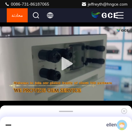
0086-731-86187065
jeffreyth@hngce.com
محادثة
35نظام تخزين الطاقة 8 كيلوواط في الساعة نظام
ellen
سكني عالي الجهد قابل للتراكم