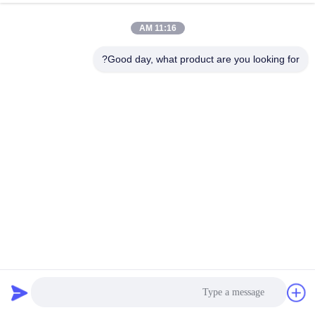
BESS
الدردشة الآن
إرسال استفسار
11:16 AM
#
Good day, what product are you looking for?
نظام إدارة البطارية LTO,نظام إدارة البطارية 125A,نظام Bms للبطارية
RS48S
#
240 فولت BMS العبد الرئيسي,100A BMS العبد الرئيسي,نظام إدارة بطارية
الليثيوم
RS48S Battery Bms System
#
نظام إدارة البطارية
2025-04-04
820 الرؤى
وصف المنتج: الـنظام إدارة البطاريةمصممة لتوفير أداء وظيفي مثالي لبطاريات ليثيوم
أيون. يمكن استخدامها في مجموعة متنوعة من التطبيقات ، مثل UPS ، نظام تخزين
الطاقة الشمسية ،ونظام تخزين الطاقة بالبطاريةيو...
عرض المزيد
رسائل الزائر
اترك رسالة
لا توجد تعليقات عامة بعد