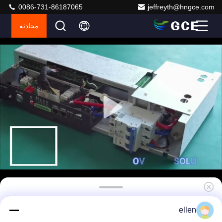
0086-731-86187065
jeffreyth@hngce.com
محادثة
75S 100A ماستر الرقيق BMS نظام إدارة بطارية
ellen
الليثيوم 240 فولت BMS لحزمة بطارية lifepo4 UPS