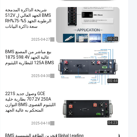
شريحة الذاكرة المدمجة
BMS الجهد العالي ل 512V
الرطوبة الجهد 5%-75%RH
سعة ذاكرة البيانات
عالية الجهد bms
00:26
2025-04-27
بيع مباشر من المصنع BMS
عالية الجهد 187S 598.4V
125A BMS للبطارية الليثيوم
عالية الجهد bms
2025-04-30
00:44
GCE وصول جديد 221S
707.2V 250A بطارية خلية
الليثيوم القصوى BMS التوازن
المتحكم به عالية الجهد
اختياري في السلسلة /
بالتوازي
عالية الجهد bms
04:23
2025-04-18
تخزين الطاقة الشمسية BMS