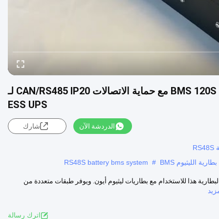
GCE بطارية ليثيوم رئيسية عالية الجهد BMS 120S 384V50A مع حماية الاتصالات CAN/RS485 IP20 لـ
ESS UPS
الدردشة الآن
شارك
RS48S battery bms system
#
يسي تم تصميم نظام إدارة البطارية هذا للاستخدام مع بطاريات ليثيوم أيون. ويوفر طبقات متعددة من
زيد
اترك رسالة