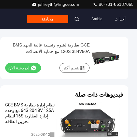
jeffreyth@hngce.com
86-731-86187065
أحداث
محادثة
Arabic
GCE بطارية ليثيوم رئيسية عالية الجهد BMS
120S 384V50A مع حماية الاتصالات
CAN/RS485 IP20 لـ ESS UPS
يتعلم أكثر
الدردشة الآن
فيديوهات ذات صلة
نظام إدارة بطارية GCE BMS
64S 204.8V 125A مع وحدة
إدارة البطارية 16S لنظام
تخزين الطاقة
نظام إدارة البطارية
00:14
2025-08-12