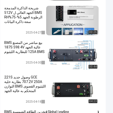
شريحة الذاكرة المدمجة
BMS الجهد العالي ل 512V
الرطوبة الجهد 5%-75%RH
سعة ذاكرة البيانات
عالية الجهد bms
00:26
2025-04-27
بيع مباشر من المصنع BMS
عالية الجهد 187S 598.4V
125A BMS للبطارية الليثيوم
عالية الجهد bms
2025-04-30
00:44
GCE وصول جديد 221S
707.2V 250A بطارية خلية
الليثيوم القصوى BMS التوازن
المتحكم به عالية الجهد
اختياري في السلسلة /
بالتوازي
عالية الجهد bms
04:23
2025-04-18
تخزين الطاقة الشمسية BMS