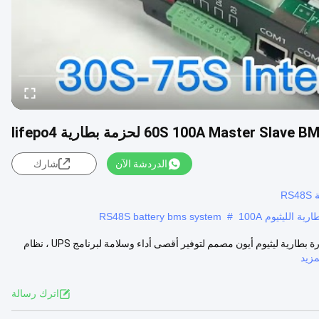
الدردشة الآن
شارك
RS48S battery bms system
#
وصف المنتج: نظام إدارة البطارية (BMS) هو حل متقدم وذكي وموثوق به لإدارة بطارية ليثيوم أيون مصمم لتوفير أقصى أداء وسلامة لبرنامج UPS ، نظام
زيد
اترك رسالة