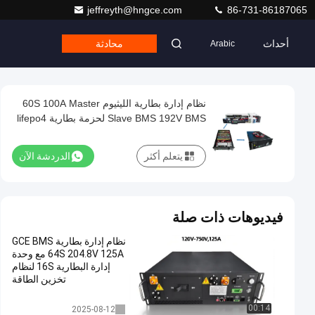
jeffreyth@hngce.com
86-731-86187065
أحداث
محادثة
Arabic
نظام إدارة بطارية الليثيوم 60S 100A Master
Slave BMS 192V BMS لحزمة بطارية lifepo4
يتعلم أكثر
الدردشة الآن
فيديوهات ذات صلة
نظام إدارة بطارية GCE BMS
64S 204.8V 125A مع وحدة
إدارة البطارية 16S لنظام
تخزين الطاقة
نظام إدارة البطارية
00:14
2025-08-12