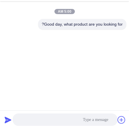
الدردشة الآن
إرسال استفسار
5:00 AM
#
Good day, what product are you looking for?
نظام إدارة البطارية LTO,نظام إدارة البطارية 125A,نظام Bms للبطارية
RS48S
#
نظام تخزين الطاقة ESS BMS,نظام تخزين الطاقة 1500 فولت BMS
RS48S Battery Bms System
#
نظام إدارة البطارية
2023-06-15
1140 الرؤى
GCE 1500V ESS نظام إدارة بطارية الليثيوم عالية الجهد نظام تخزين الطاقة
الشمسية ذات الجودة الطويلة نظرة عامة على نظام المنتج الوصف كما أصبحت أنظمة
BMS ذات أهمية متزايدة في أنظمة الطاقة المتجددة مثل الط...
عرض المزيد
رسائل الزائر
اترك رسالة
لا توجد تعليقات عامة بعد