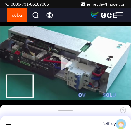
0086-731-86187065
jeffreyth@hngce.com
محادثة
نظام تخزين الطاقة 1500 فولت ESS BMS
Jeffrey