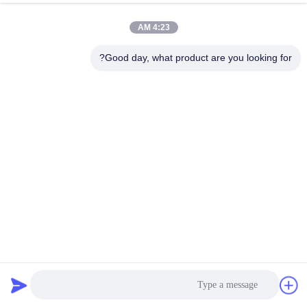
الدردشة الآن
إرسال استفسار
4:23 AM
#
Good day, what product are you looking for?
نظام إدارة البطارية LTO,نظام إدارة البطارية 125A,نظام Bms للبطارية
RS48S
#
نظام إدارة البطارية 250A,نظام إدارة البطارية BMS الشبكة الدقيقة
RS48S Battery Bms System
#
نظام إدارة البطارية
2023-01-29
1562 الرؤى
240S 768V 250A نظام إدارة البطارية الشبكة المجهرية BMS BESS BMS لـ UPS
Home ESS مواصفات GCE HV BMS: اسم المنتج BMS ((نظام إدارة البطارية)
النموذج رقم RBMS07-S20-250A768V طريقة الحماية MCCB+Contactor ن...
عرض المزيد
رسائل الزائر
اترك رسالة
لا توجد تعليقات عامة بعد