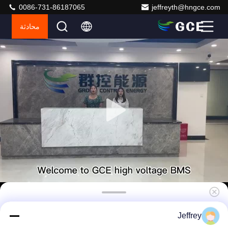
0086-731-86187065
jeffreyth@hngce.com
محادثة
240S 768V 250A نظام إدارة البطارية الشبكة
Jeffrey
المجهرية BMS BESS BMS لـ UPS Home ESS