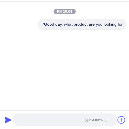
الدردشة الآن
إرسال استفسار
10:04 PM
#
Good day, what product are you looking for?
400A ESS BMS,120S نظام إدارة البطارية ليثيوم أيون,خارج الشبكة ESS
BMS
#
الموقع ESS BMS,نظام إدارة البيانات الإلكترونية (ESS BMS) القابل
للتراكم,نظام ESS BMS عالي الجهد
Off Grid ESS BMS
#
ESS BMS
2025-05-27
387 الرؤى
HomeESS BMS نظام تخزين الطاقة القابل للتراص LifePO4 BMS منتج
StackableRBMs هو نظام إدارة البطارية تم تطويره لتطبيق الأسرةنظام تخزين طاقة
بطارية عالية الجهد. وهو يتبنى بنية موزعة ، وهو مفهوم تصميم وحدا...
عرض المزيد
رسائل الزائر
اترك رسالة
لا توجد تعليقات عامة بعد