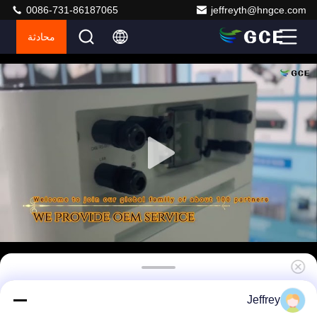
0086-731-86187065
jeffreyth@hngce.com
محادثة
Home ESS BMS نظام تخزين الطاقة القابل للتراص
Jeffrey
LifePO4 BMS