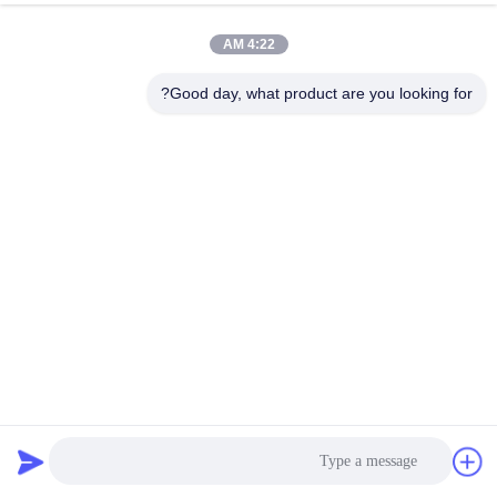
الدردشة الآن
إرسال استفسار
4:22 AM
#
Good day, what product are you looking for?
نظام إدارة البطارية LTO,نظام إدارة البطارية 125A,نظام Bms للبطارية
RS48S
#
نظام إدارة بطارية الليثيوم BMS,نظام إدارة بطارية الجهد العالي 6U,نظام
إدارة البطارية 500A
RS48S Battery Bms System
#
نظام إدارة البطارية
2023-01-29
1562 الرؤى
نظام إدارة بطارية الليثيوم 6U عالية الجهد BMS 400A 500A لتخزين الطاقة ESS
UPS مواصفات GCE_RBMS--EN--V1.0.pdf GCE 12-16S مواصفات BMU-UL-
V1.0.pdf دليل تشغيل GCE BMS.pdf خصائص المنتج: ※ نظام إدارة البطار...
عرض المزيد
رسائل الزائر
اترك رسالة
لا توجد تعليقات عامة بعد