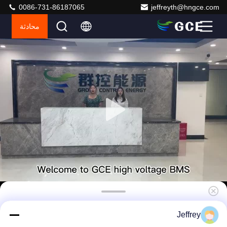
0086-731-86187065
jeffreyth@hngce.com
محادثة
نظام إدارة بطارية الليثيوم 6U عالية الجهد BMS
Jeffrey
400A 500A