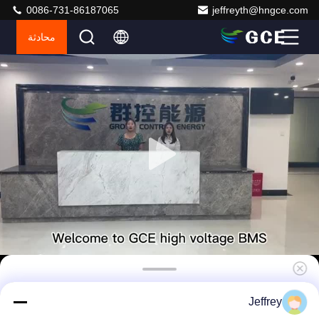
0086-731-86187065
jeffreyth@hngce.com
محادثة
GCE Relay ESS BMS ، LifePO4 Smart BMS
Jeffrey
135S 432V 125A 200A