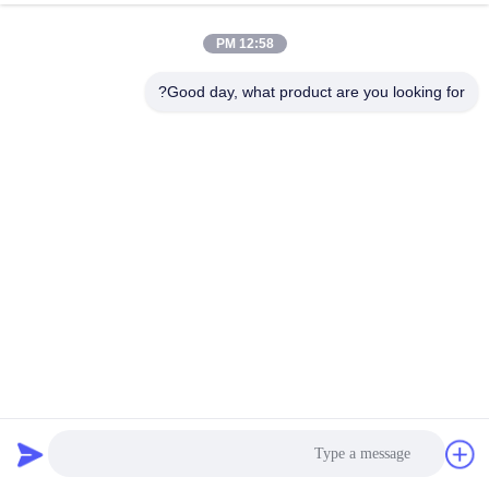
الدردشة الآن
إرسال استفسار
12:58 PM
#
Good day, what product are you looking for?
نظام إدارة البطارية LTO,نظام إدارة البطارية 125A,نظام Bms للبطارية
RS48S
#
جهاز الإرسال الإلكتروني ESS BMS,LifePO4 Smart BMS 125A,لايف بو 4
سمارت BMS 135S
RS48S Battery Bms System
#
نظام إدارة البطارية
2023-01-29
1562 الرؤى
GCE Lifepo4 Smart BMS 135S 432V 125A 200A جهاز التناقل عالي الجهد رقم
الطراز:RBMS07-S23-125A432V اسم العلامة التجارية: GCEرقم النموذج: 3U BMS
خلية البطارية:الدرجة 3.2 فولت LifePO4 Cell تكوين الرف: مست...
عرض المزيد
رسائل الزائر
اترك رسالة
لا توجد تعليقات عامة بعد