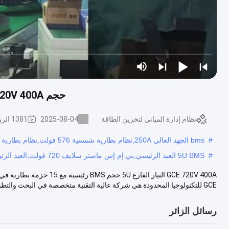
حجم 5U BMS Master Slave 720V 400A تيار تفريغ لـ UPS احتياطي
نظام إدارة المباني لتخزين الطاقة
2025-08-04
1381 الرؤى
#
bms الجهد العالي 250A,نظام بطارية شمسية 576 فولت,نظام بطارية شمسية 125A
#
5U BMS العبد الرئيسي,بي إم إس ماستر سلايف 720 فولت,العبد الرئيسي BMS 400A
GCE للتكنولوجيا المحدودة هي شركة عالية التقنية متخصصة في البحث والتطوي...
رسائل الزائر