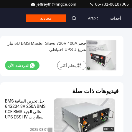
jeffreyth@hngce.com
86-731-86187065
أحداث
محادثة
Arabic
حجم 5U BMS Master Slave 720V 400A تيار
تفريغ لـ UPS احتياطي
يتعلم أكثر
الدردشة الآن
فيديوهات ذات صلة
حل تخزين الطاقة BMS
64S204.8V 250A BMS
عالي الجهد GCE BMS
لبطاريات UPS ESS HV
الليثيوم وبطارية Lifepo4
نظام إدارة المباني لتخزين الطاقة
00:19
2025-08-01