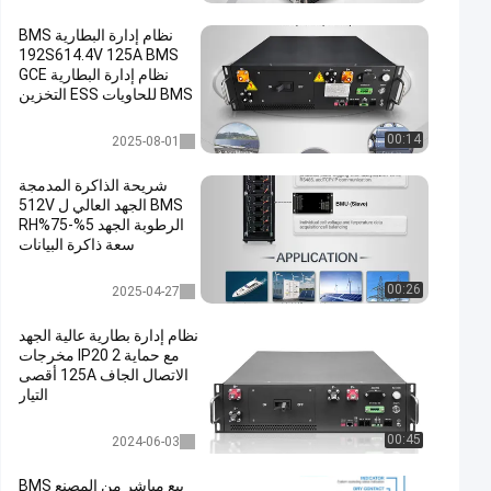
نظام إدارة البطارية BMS
192S614.4V 125A BMS
نظام إدارة البطارية GCE
BMS للحاويات ESS التخزين
الشمسي C & I ESS
نظام إدارة المباني لتخزين الطاقة
00:14
2025-08-01
شريحة الذاكرة المدمجة
BMS الجهد العالي ل 512V
الرطوبة الجهد 5%-75%RH
سعة ذاكرة البيانات
عالية الجهد bms
00:26
2025-04-27
نظام إدارة بطارية عالية الجهد
مع حماية IP20 2 مخرجات
الاتصال الجاف 125A أقصى
التيار
نظام إدارة المباني لتخزين الطاقة
00:45
2024-06-03
بيع مباشر من المصنع BMS