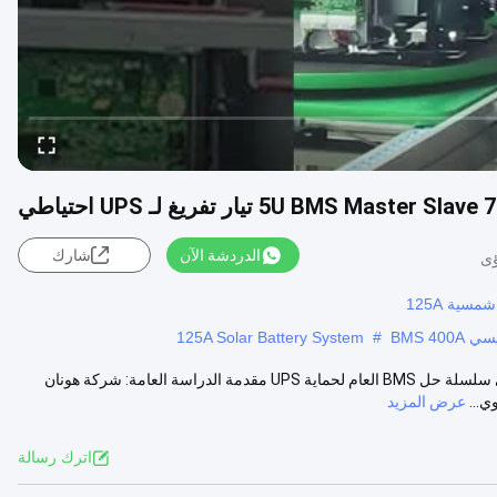
الدردشة الآن
شارك
125A Solar Battery System
#
GCE 720V 400A التيار الفارغ 5U حجم BMS رئيسية مع 15 حزمة بطارية في سلسلة حل BMS العام لحماية UPS مقدمة الدراسة العامة: شركة هونان
عرض المزيد
اترك رسالة